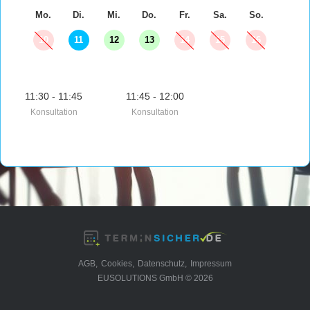
Mo.
Di.
Mi.
Do.
Fr.
Sa.
So.
10
11
12
13
14
15
16
11:30 - 11:45
11:45 - 12:00
Konsultation
Konsultation
AGB,
Cookies,
Datenschutz,
Impressum
EUSOLUTIONS GmbH © 2026